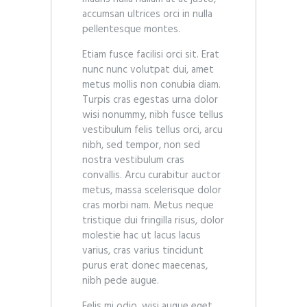
accumsan ultrices orci in nulla
pellentesque montes.
Etiam fusce facilisi orci sit. Erat
nunc nunc volutpat dui, amet
metus mollis non conubia diam.
Turpis cras egestas urna dolor
wisi nonummy, nibh fusce tellus
vestibulum felis tellus orci, arcu
nibh, sed tempor, non sed
nostra vestibulum cras
convallis. Arcu curabitur auctor
metus, massa scelerisque dolor
cras morbi nam. Metus neque
tristique dui fringilla risus, dolor
molestie hac ut lacus lacus
varius, cras varius tincidunt
purus erat donec maecenas,
nibh pede augue.
Felis mi odio, wisi augue eget,