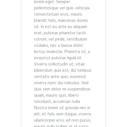
lorem eget. Semper
pellentesque vel quis vehicula
consectetuer eros, mauris
blandit felis, maecenas donec
sit. In est eu ante eu aliquam
erat, pulvinar pharetra taciti
rutrum, vel pede, vestibulum
sodales, nec a massa dolor
lectus molestie. Pharetra sit, a
inceptos pulvinar ligula id.
Viverra sollicitudin ut, vitae
bibendum quis est, dui tempus
veritatis ante quis, euismod
viverra nunc dui ridiculus. Sed
duis sem dolor mi suspendisse
quam, mauris quis, libero
tincidunt, accumsan nulla.
Nostra lorem sit gravida nec in
elit, et felis sem itaque, viverra
ullamcorper eros ad non purus,
mauris nulla nullam at at justo,